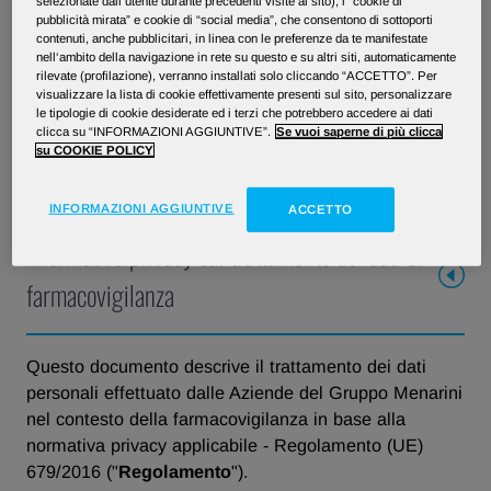
selezionate dall’utente durante precedenti visite al sito), i “cookie di
centralino
pubblicità mirata” e cookie di “social media”, che consentono di sottoporti
contenuti, anche pubblicitari, in linea con le preferenze da te manifestate
nell‘ambito della navigazione in rete su questo e su altri siti, automaticamente
rilevate (profilazione), verranno installati solo cliccando “ACCETTO”. Per
Informativa Privacy alla classe medica
visualizzare la lista di cookie effettivamente presenti sul sito, personalizzare
le tipologie di cookie desiderate ed i terzi che potrebbero accedere ai dati
clicca su “INFORMAZIONI AGGIUNTIVE”.
Se vuoi saperne di più clicca
su COOKIE POLICY
Informativa Privacy alla classe farmacisti
INFORMAZIONI AGGIUNTIVE
ACCETTO
Informativa privacy sul trattamento dei dati di
farmacovigilanza
Questo documento descrive il trattamento dei dati
personali effettuato dalle Aziende del Gruppo Menarini
nel contesto della farmacovigilanza in base alla
normativa privacy applicabile - Regolamento (UE)
679/2016 ("
Regolamento
").