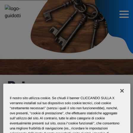
Privacy
Il nostro sito utilizza cookie. Se chiudi il banner CLICCANDO SULLA X
verranno installati sul tuo dispositivo solo cookie tecnici, cioè cookie
Privacy Policy sull’utilizzo del sito
“strettamente necessari” (senza i quali il sito non funzionerebbe), nonché,
ove presenti, “cookie di prestazione”, che effettuano statistiche aggregate
sull’utilizzo del sito. Al contrario, tutte le altre categorie di cookie
eventualmente presenti sul sito, ossia i“cookie funzionali”, che consentono
Informativa Privacy per gli utenti del
una migliore fruibilità di navigazione (es., ricordare le impostazioni