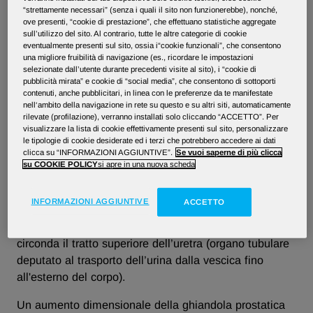
“strettamente necessari” (senza i quali il sito non funzionerebbe), nonché,
ove presenti, “cookie di prestazione”, che effettuano statistiche aggregate
sull’utilizzo del sito. Al contrario, tutte le altre categorie di cookie
Ipertrofia prostatica benigna
eventualmente presenti sul sito, ossia i“cookie funzionali”, che consentono
una migliore fruibilità di navigazione (es., ricordare le impostazioni
selezionate dall’utente durante precedenti visite al sito), i “cookie di
L’ipertrofia prostatica benigna è una condizione che
pubblicità mirata” e cookie di “social media”, che consentono di sottoporti
contenuti, anche pubblicitari, in linea con le preferenze da te manifestate
affligge comunemente i soggetti di sesso maschile
nell‘ambito della navigazione in rete su questo e su altri siti, automaticamente
sopra i 50 anni di età ed è caratterizzata da un
rilevate (profilazione), verranno installati solo cliccando “ACCETTO”. Per
visualizzare la lista di cookie effettivamente presenti sul sito, personalizzare
aumento delle dimensioni della ghiandola prostatica,
le tipologie di cookie desiderate ed i terzi che potrebbero accedere ai dati
dovuto ad un aumento numerico delle cellule
clicca su “INFORMAZIONI AGGIUNTIVE”.
Se vuoi saperne di più clicca
prostatiche, non relazionabile alla presenza di malattie
su COOKIE POLICY
si apre in una nuova scheda
cancerose.
INFORMAZIONI AGGIUNTIVE
ACCETTO
La ghiandola prostatica, di forma rotondeggiante, si
trova subito sotto la vescica (davanti al retto) e
circonda il tratto superiore dell’uretra (organo tubulare
deputato al trasporto dell’urina dalla vescica fino
all'esterno del corpo).
Un aumento dimensionale della ghiandola prostatica